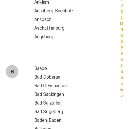
Anklam
J
Annaberg-Buchholz
K
L
Ansbach
M
Aschaffenburg
N
O
Augsburg
Ö
P
R
S
T
Baabe
B
U
Bad Doberan
Ü
V
Bad Oeynhausen
W
Bad Säckingen
Z
Bad Salzuflen
Bad Segeberg
Baden-Baden
Balingen