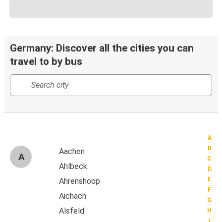
Germany: Discover all the cities you can
travel to by bus
A
B
Aachen
A
C
Ahlbeck
D
E
Ahrenshoop
F
Aichach
G
Alsfeld
H
I